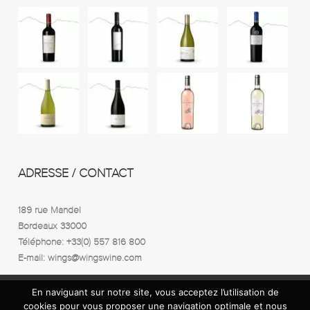
ADRESSE / CONTACT
189 rue Mandel
Bordeaux 33000
Téléphone: +33(0) 557 816 800
E-mail: wings@wingswine.com
En naviguant sur notre site, vous acceptez l’utilisation de
cookies pour vous proposer une navigation optimale et nous