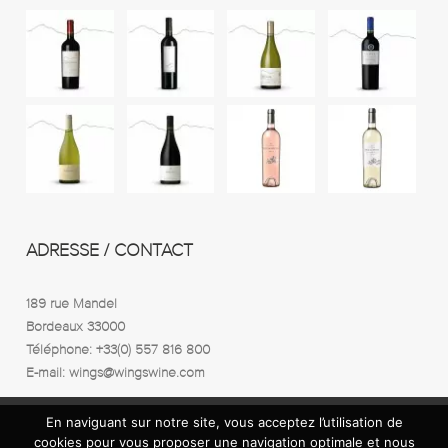
ADRESSE / CONTACT
189 rue Mandel
Bordeaux 33000
Téléphone: +33(0) 557 816 800
E-mail: wings@wingswine.com
En naviguant sur notre site, vous acceptez l’utilisation de
cookies pour vous proposer une navigation optimale et nous