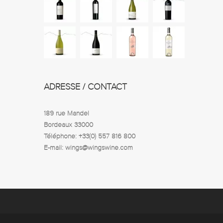
ADRESSE / CONTACT
189 rue Mandel
Bordeaux 33000
Téléphone: +33(0) 557 816 800
E-mail: wings@wingswine.com