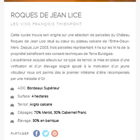
ROQUES DE JEAN LICE
LES VINS FRANÇOIS THIENPONT
Cette cuvée trouve son origine sur une sélection de parcelles du
Château
Roques de Jean Lice
situé au cœur du plateau calcaire de l’Entre-Deux-
Mers. Depuis Juin 2003, trois parcelles représentant 4 ha sur les 14 ha de la
propriété bénéficient des conseils techniques de Terra Burdigala.
L’expérience acquise ailleurs sur ce type de terroir, la mise en place d’une
vinification et d’un élevage soigné ajouté à la motivation d’un jeune
viticulteur nous ont permis dès le premier millésime d’être récompensés
par une médaille d’Or.
AOC:
Bordeaux Supérieur
Surface:
4 hectares
Terroir:
Argilo calcaire
Cépages:
70% Merlot, 30% Cabernet Franc
Élevage:
30% en barrique
PARTAGER