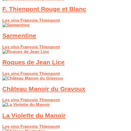
F. Thienpont Rouge et Blanc
Les vins François Thienpont
Sarmentine
Les vins François Thienpont
Roques de Jean Lice
Les vins François Thienpont
Château Manoir du Gravoux
Les vins François Thienpont
La Violette du Manoir
Les vins François Thienpont