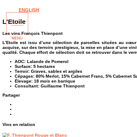
ENGLISH
L'Etoile
Les vins François Thienpont
L’Etoile est issu d’une sélection de parcelles situées au cœur
acquise, sur des terroirs prestigieux, la mise en place d’une vi
qualité. Chaque effort de sélection doit se retrouver dans le verr
AOC:
Lalande de Pomerol
Surface:
5 hectares
Terroir:
Graves, sables et argiles
Cépages:
80% Merlot, 15% Cabernet Franc, 5% Cabernet 
Élevage:
18 mois en barrique
Consultant:
Guillaume Thienpont
Partager
Vins en relation