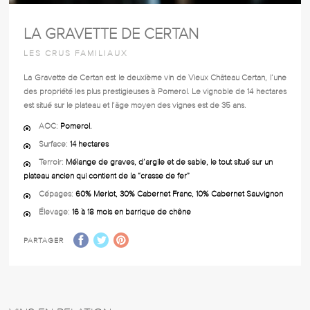
LA GRAVETTE DE CERTAN
LES CRUS FAMILIAUX
La Gravette de Certan est le deuxième vin de Vieux Château Certan, l’une
des propriété les plus prestigieuses à Pomerol. Le vignoble de 14 hectares
est situé sur le plateau et l’âge moyen des vignes est de 35 ans.
AOC:
Pomerol.
Surface:
14 hectares
Terroir:
Mélange de graves, d’argile et de sable, le tout situé sur un
plateau ancien qui contient de la “crasse de fer”
Cépages:
60% Merlot, 30% Cabernet Franc, 10% Cabernet Sauvignon
Élevage:
16 à 18 mois en barrique de chêne
PARTAGER